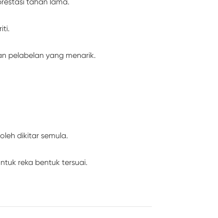
restasi tahan lama.
ti.
n pelabelan yang menarik.
leh dikitar semula.
tuk reka bentuk tersuai.