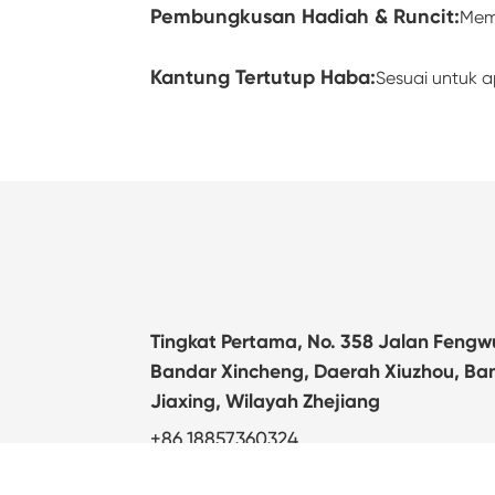
Pembungkusan Hadiah & Runcit:
Memb
Kantung Tertutup Haba:
Sesuai untuk 
Tingkat Pertama, No. 358 Jalan Fengw
Bandar Xincheng, Daerah Xiuzhou, Ba
Jiaxing, Wilayah Zhejiang
+86 18857360324
info@targanix.com