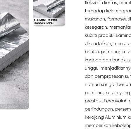
fleksibiliti kertas, 
terhadap kelembapan,
makanan, farmaseutik
kesegaran, memanjan
kualiti produk. Lami
dikendalikan, mesra c
bentuk pembungkusan
kadbod dan bungkus.
unggul menjadikanny
dan pemprosesan suhu
namun sangat berfun
pembungkusan yang b
prestasi. Percayala
perlindungan, persemb
Kerajang Aluminium 
memberikan keboleh