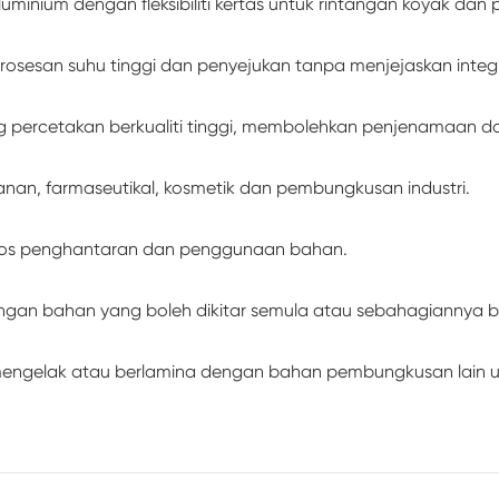
nium dengan fleksibiliti kertas untuk rintangan koyak dan p
osesan suhu tinggi dan penyejukan tanpa menjejaskan integri
 percetakan berkualiti tinggi, membolehkan penjenamaan da
nan, farmaseutikal, kosmetik dan pembungkusan industri.
 kos penghantaran dan penggunaan bahan.
engan bahan yang boleh dikitar semula atau sebahagiannya bo
mengelak atau berlamina dengan bahan pembungkusan lain un