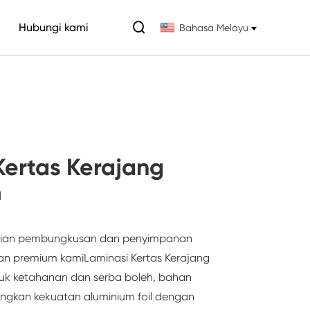

Hubungi kami
Bahasa Melayu
Kertas Kerajang
m
saian pembungkusan dan penyimpanan
n premium kami
Laminasi Kertas Kerajang
ntuk ketahanan dan serba boleh, bahan
ungkan kekuatan aluminium foil dengan