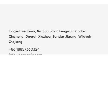
Tingkat Pertama, No. 358 Jalan Fengwu, Bandar
Xincheng, Daerah Xiuzhou, Bandar Jiaxing, Wilayah
Zhejiang
+86 18857360324
info@targanix.com
Rumah
Tentang
Produk
Industri
Kemampanan
Berita
Hubungi kami
Produk panas

Technical support：