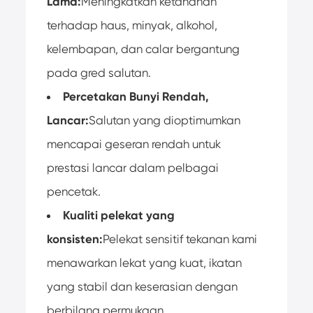
Lama:
Meningkatkan ketahanan
terhadap haus, minyak, alkohol,
kelembapan, dan calar bergantung
pada gred salutan.
Percetakan Bunyi Rendah,
Lancar:
Salutan yang dioptimumkan
mencapai geseran rendah untuk
prestasi lancar dalam pelbagai
pencetak.
Kualiti pelekat yang
konsisten:
Pelekat sensitif tekanan kami
menawarkan lekat yang kuat, ikatan
yang stabil dan keserasian dengan
berbilang permukaan.