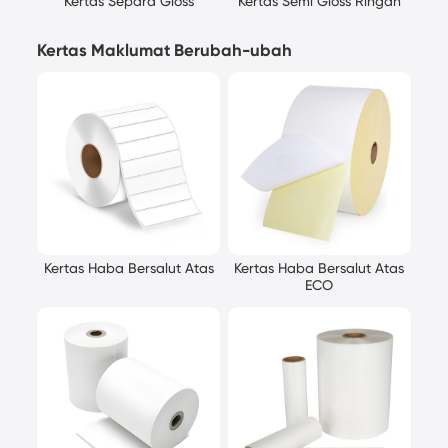
Kertas Separa Gloss
Kertas Semi Gloss Ringan
Kertas Maklumat Berubah-ubah
Kertas Haba Bersalut Atas
Kertas Haba Bersalut Atas
ECO