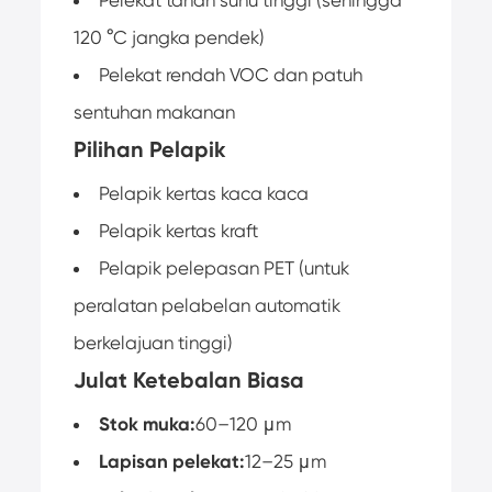
Pelekat tahan suhu tinggi (sehingga
120 °C jangka pendek)
Pelekat rendah VOC dan patuh
sentuhan makanan
Pilihan Pelapik
Pelapik kertas kaca kaca
Pelapik kertas kraft
Pelapik pelepasan PET (untuk
peralatan pelabelan automatik
berkelajuan tinggi)
Julat Ketebalan Biasa
Stok muka:
60–120 μm
Lapisan pelekat:
12–25 μm