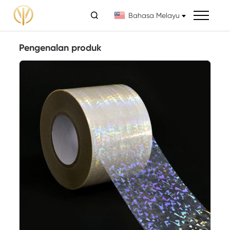

Bahasa Melayu
Pengenalan produk