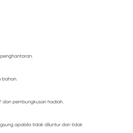
s penghantaran.
n bahan.
DIY dan pembungkusan hadiah.
ung apabila tidak diluntur dan tidak