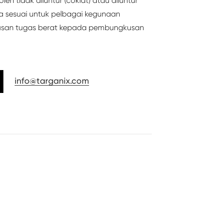
eh tidak diluntur (coklat) atau diluntur
ya sesuai untuk pelbagai kegunaan
san tugas berat kepada pembungkusan
info@targanix.com