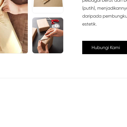
pelbagai berat dan bol
(putih), menjadikann
daripada pembungku
estetik.
Hubungi Kami