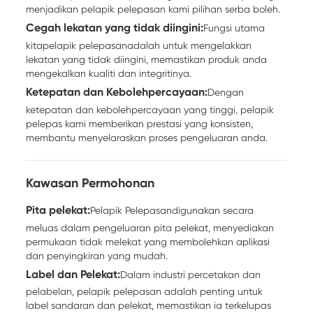
menjadikan pelapik pelepasan kami pilihan serba boleh.
Cegah lekatan yang tidak diingini:
Fungsi utama
kita
pelapik pelepasan
adalah untuk mengelakkan
lekatan yang tidak diingini, memastikan produk anda
mengekalkan kualiti dan integritinya.
Ketepatan dan Kebolehpercayaan:
Dengan
ketepatan dan kebolehpercayaan yang tinggi, pelapik
pelepas kami memberikan prestasi yang konsisten,
membantu menyelaraskan proses pengeluaran anda.
Kawasan Permohonan
Pita pelekat:
Pelapik Pelepasan
digunakan secara
meluas dalam pengeluaran pita pelekat, menyediakan
permukaan tidak melekat yang membolehkan aplikasi
dan penyingkiran yang mudah.
Label dan Pelekat:
Dalam industri percetakan dan
pelabelan, pelapik pelepasan adalah penting untuk
label sandaran dan pelekat, memastikan ia terkelupas