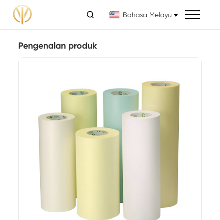

Bahasa Melayu
Pengenalan produk