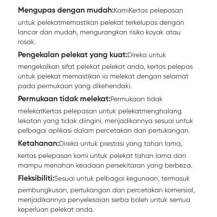
Mengupas dengan mudah:
Kami
Kertas pelepasan
untuk pelekat
memastikan pelekat terkelupas dengan
lancar dan mudah, mengurangkan risiko koyak atau
rosak.
Pengekalan pelekat yang kuat:
Direka untuk
mengekalkan sifat pelekat pelekat anda, kertas pelepas
untuk pelekat memastikan ia melekat dengan selamat
pada permukaan yang dikehendaki.
Permukaan tidak melekat:
Permukaan tidak
melekat
Kertas pelepasan untuk pelekat
menghalang
lekatan yang tidak diingini, menjadikannya sesuai untuk
pelbagai aplikasi dalam percetakan dan pertukangan.
Ketahanan:
Direka untuk prestasi yang tahan lama,
kertas pelepasan kami untuk pelekat tahan lama dan
mampu menahan keadaan persekitaran yang berbeza.
Fleksibiliti:
Sesuai untuk pelbagai kegunaan, termasuk
pembungkusan, pertukangan dan percetakan komersial,
menjadikannya penyelesaian serba boleh untuk semua
keperluan pelekat anda.