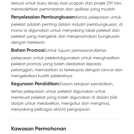
tersuai untuk buku skrap, kad ucapan dan projek DIY lain,
membolehkan pemindahan dan aplikasi yang mudah.
Penyelesaian Pembungkusan:
Kertas pelepasan untuk
pelekat adalah penting dalam industri pembungkusan, di
mana ia digunakan untuk menyokong label pelekat dan
pelekat yang mengelak dan menjenamakan bungkusan
dengan berkesan.
Bahan Promosi:
Untuk tujuan pemasaran,
Kertas
pelepasan untuk pelekat
digunakan untuk menghasilkan
pelekat promosi yang boleh diedarkan kepada
pelanggan, memastikan ia terkelupas dengan lancar dan
mengekalkan kualiti pelekatnya.
Kegunaan Pendidikan:
Dalam tetapan pendidikan,
kertas pelepasan untuk pelekat digunakan untuk
membuat pelekat yang boleh digunakan di dalam bilik
darjah untuk melabelkan, mengatur dan menghias,
menyokong pelbagai aktiviti pengajaran.
Kawasan Permohonan