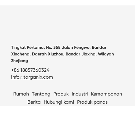
Tingkat Pertama, No. 358 Jalan Fengwu, Bandar
Xincheng, Daerah Xiuzhou, Bandar Jiaxing, Wilayah
Zhejiang
+86 18857360324
info@targanix.com
Rumah
Tentang
Produk
Industri
Kemampanan
Berita
Hubungi kami
Produk panas

Technical support：