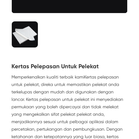
Kertas Pelepasan Untuk Pelekat
Memperkenalkan kualiti terbaik kami
Kertas pelepasan
untuk pelekat
, direka untuk memastikan pelekat anda
terkelupas dengan mudah dan digunakan dengan
lancar. Kertas pelepasan untuk pelekat ini menyediakan
permukaan yang boleh dipercayai dan tidak melekat
yang mengekalkan sifat pelekat pelekat anda,
menjadikannya sesuai untuk pelbagai aplikasi dalam
percetakan, pertukangan dan pembungkusan. Dengan
ketahanan dan ketepatannya yang luar biasa, kertas